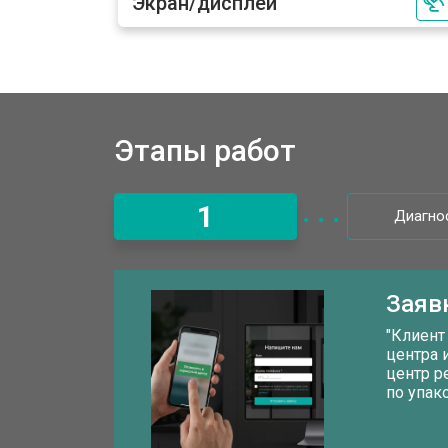
Экран/дисплей
Этапы работ
1
Диагно
Заяв
"Клиент
центра 
центр р
по упак