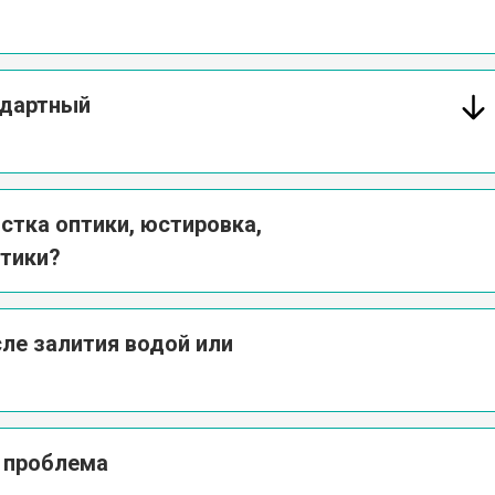
ндартный
стка оптики, юстировка,
стики?
ле залития водой или
а проблема