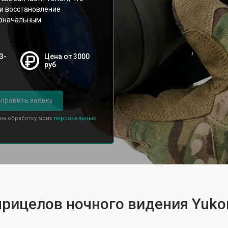
 и восстановление
воначальным
3-
Цена от 3000
руб
править заявку
 на обработку моих
персональных
прицелов ночного видения Yuko