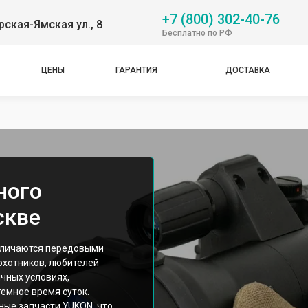
+7 (800) 302-40-76
рская-Ямская ул., 8
Бесплатно по РФ
ЦЕНЫ
ГАРАНТИЯ
ДОСТАВКА
ного
скве
тличаются передовыми
охотников, любителей
чных условиях,
емное время суток.
ные запчасти YUKON, что