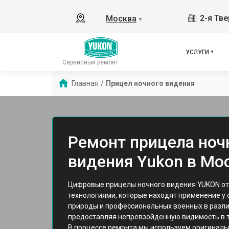
2-я Тве
Москва
▼
УСЛУГИ
Сервисный ремонт
Главная
/
Прицел ночного видения
Ремонт прицела ноч
видения Yukon в Мо
Цифровые прицелы ночного видения YUKON о
технологиями, которые находят применение у 
природы и профессиональных военных в разли
предоставляя непревзойденную видимость в т
В процессе ремонта мы используем оригиналь