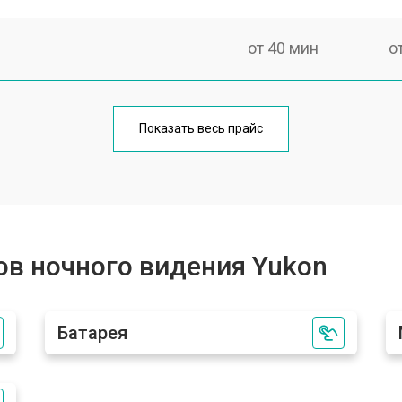
от 40 мин
о
от 100 мин
о
Показать весь прайс
фокусировки
от 60 мин
о
ментов
от 110 мин
о
в ночного видения Yukon
Батарея