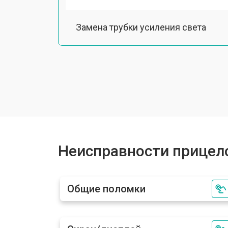
Замена трубки усиления света
Замена или ремонт ИК-подсветки
Настройка или ремонт механизма 
Замена или ремонт крепежных эле
Неисправности прицело
Общие поломки