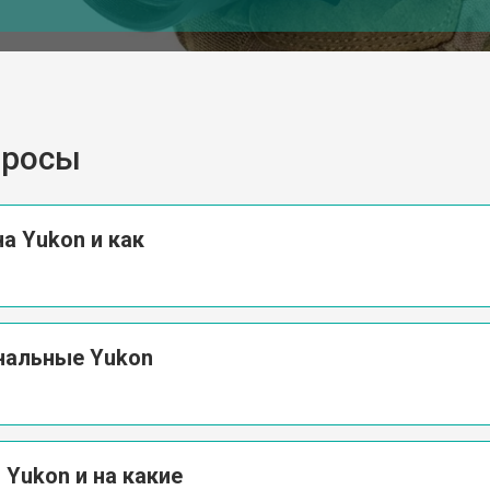
просы
а Yukon и как
инальные Yukon
 Yukon и на какие