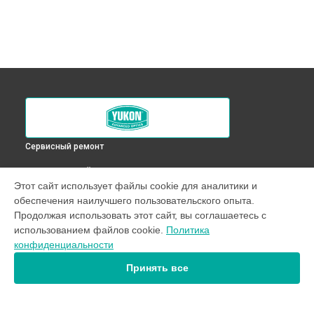
Сервисный ремонт
ВЫБЕРИ СВОЙ ГОРОД
Этот сайт использует файлы cookie для аналитики и
Герметизация внутренних компонентов оптического
обеспечения наилучшего пользовательского опыта.
прицела XT 4,6x42S Yukon в
Краснодаре
Продолжая использовать этот сайт, вы соглашаетесь с
Герметизация внутренних компонентов оптического
использованием файлов cookie.
Политика
прицела XT 4,6x42S Yukon в
Ростове-на-Дону
конфиденциальности
Герметизация внутренних компонентов оптического
прицела XT 4,6x42S Yukon в
Нижнем Новгороде
Принять все
Герметизация внутренних компонентов оптического
прицела XT 4,6x42S Yukon в
Новосибирске
Герметизация внутренних компонентов оптического