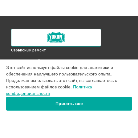
Сервисный ремонт
ВЫБЕРИ СВОЙ ГОРОД
Этот сайт использует файлы cookie для аналитики и
Ремонт подсветки оптического прицела XT 4,6x42L Yukon в
обеспечения наилучшего пользовательского опыта.
Краснодаре
Продолжая использовать этот сайт, вы соглашаетесь с
Ремонт подсветки оптического прицела XT 4,6x42L Yukon в
использованием файлов cookie.
Политика
Ростове-на-Дону
конфиденциальности
Ремонт подсветки оптического прицела XT 4,6x42L Yukon в
Нижнем Новгороде
Принять все
Ремонт подсветки оптического прицела XT 4,6x42L Yukon в
Новосибирске
Ремонт подсветки оптического прицела XT 4,6x42L Yukon в
Челябинске
Ремонт подсветки оптического прицела XT 4,6x42L Yukon в
УСТРОЙСТВА