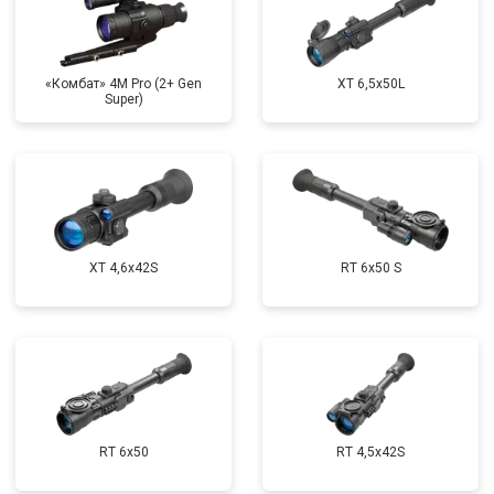
«Комбат» 4M Pro (2+ Gen
XT 6,5x50L
Super)
XT 4,6x42S
RT 6x50 S
RT 6x50
RT 4,5х42S