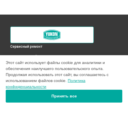
Сервисный ремонт
ВЫБЕРИ СВОЙ ГОРОД
Этот сайт использует файлы cookie для аналитики и
Замена линз оптического прицела RT 4,5х42S Yukon в
обеспечения наилучшего пользовательского опыта.
Краснодаре
Продолжая использовать этот сайт, вы соглашаетесь с
Замена линз оптического прицела RT 4,5х42S Yukon в
использованием файлов cookie.
Политика
Ростове-на-Дону
конфиденциальности
Замена линз оптического прицела RT 4,5х42S Yukon в
Нижнем Новгороде
Принять все
Замена линз оптического прицела RT 4,5х42S Yukon в
Новосибирске
Замена линз оптического прицела RT 4,5х42S Yukon в
Челябинске
Замена линз оптического прицела RT 4,5х42S Yukon в
УСТРОЙСТВА