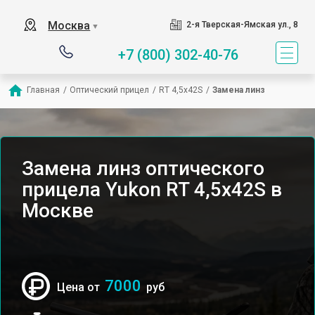
Москва
2-я Тверская-Ямская ул., 8
▼
+7 (800) 302-40-76
Главная
/
Оптический прицел
/
RT 4,5х42S
/
Замена линз
Замена линз оптического
прицела Yukon RT 4,5х42S в
Москве
7000
Цена от
руб