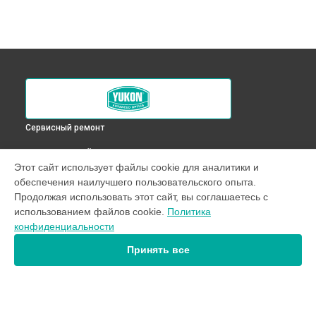
Сервисный ремонт
ВЫБЕРИ СВОЙ ГОРОД
Этот сайт использует файлы cookie для аналитики и
Ремонт визирной трубы оптического прицела RT 4,5х42
обеспечения наилучшего пользовательского опыта.
Yukon в
Краснодаре
Продолжая использовать этот сайт, вы соглашаетесь с
Ремонт визирной трубы оптического прицела RT 4,5х42
использованием файлов cookie.
Политика
Yukon в
Ростове-на-Дону
конфиденциальности
Ремонт визирной трубы оптического прицела RT 4,5х42
Yukon в
Нижнем Новгороде
Принять все
Ремонт визирной трубы оптического прицела RT 4,5х42
Yukon в
Новосибирске
Ремонт визирной трубы оптического прицела RT 4,5х42
Yukon в
Челябинске