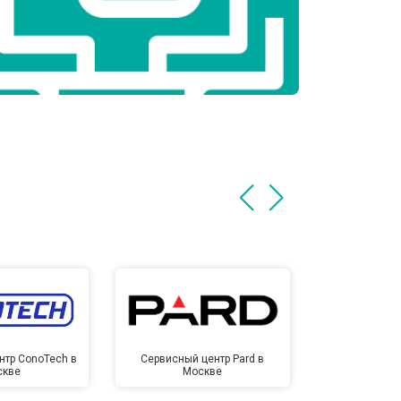
нтр ConoTech в
Сервисный центр Pard в
Сервисный ц
скве
Москве
Мо