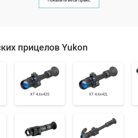
Показать весь прайс
от 60 мин
о
от 170 мин
о
ких прицелов Yukon
от 60 мин
о
XT 4,6x42S
XT 4,6x42L