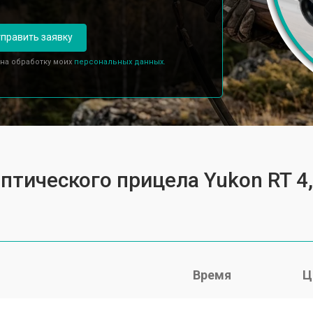
править заявку
 на обработку моих
персональных данных.
птического прицела Yukon RT 4
Время
Ц