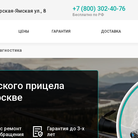
+7 (800) 302-40-76
рская-Ямская ул., 8
Бесплатно по РФ
ЦЕНЫ
ГАРАНТИЯ
ДОСТАВКА
агностика
ского прицела
оскве
с ремонт
Гарантия до 3-х
обращения
лет