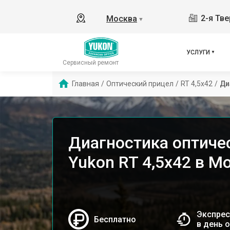
2-я Тве
Москва
▼
УСЛУГИ
Сервисный ремонт
Главная
/
Оптический прицел
/
RT 4,5х42
/
Ди
Диагностика оптиче
Yukon RT 4,5х42 в М
Экспрес
Бесплатно
в день 