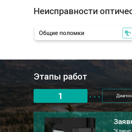
Ремонт оптики оптического прицел
Неисправности оптиче
Замена линз оптического прицела 
Общие поломки
Смещение линз оптического прице
Этапы работ
1
Диагно
Заяв
"Клиент