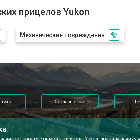
а Yukon
от 90 мин
о
ских прицелов Yukon
Yukon
от 100 мин
о
Механические повреждения
ла Yukon
от 90 мин
о
стика
Согласование
Р
ка:
 начинает процесс ремонта прицела Yukon, подавая заявку