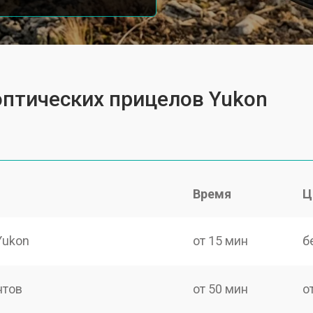
оптических прицелов Yukon
Время
Ц
Yukon
от 15 мин
б
нтов
от 50 мин
о