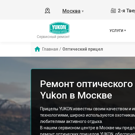
2-я Тве
Москва
▼
УСЛУГИ
Сервисный ремонт
Главная
/
Оптический прицел
Ремонт оптического
Yukon в Москве
Прицелы YUKON известны своим качеством и 
технологиями, широко используются охотникам
любителями активного отдыха.
В нашем сервисном центре в Москве мы пред
ремонт оптических прицелов YUKON, обеспечи