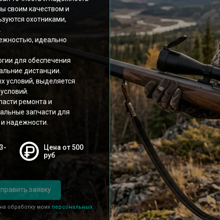
ы своим качеством и
зуются охотниками,
.
дежностью, идеально
логии для обеспечения
дальние дистанции.
ых условий, выделяется
условий.
ласти ремонта и
нальные запчасти для
 и надежности.
3-
Цена от 500
руб
править заявку
 на обработку моих
персональных