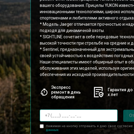
вашего оборудования. Прицелы YUKON известн
инновационными технологиями, широко исполь
спортсменами и любителями активного отдыха
* Модель Jaeger отличается прочностью и на
подходя для динамичной охоты.
* SIGHTLINE сочетает в себе передовые техно
высокой точности при стрельбе на средние и 
* Sentinel, предназначенный для экстремальн
своей устойчивостью к воздействию погодных 
Наши специалисты имеют обширный опыт в об
обслуживания этих моделей, используя ориги
обеспечения их исходной производительности
Экспресс
Гарантия до 
ремонт в день
х лет
обращения
От
Нажимая на кнопку отправить я даю свое согласие
данных.